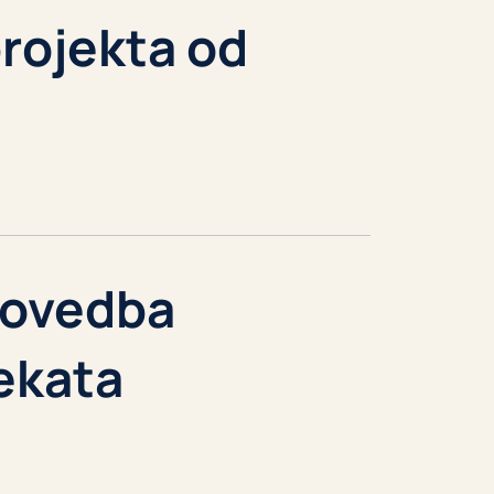
projekta od
rovedba
jekata