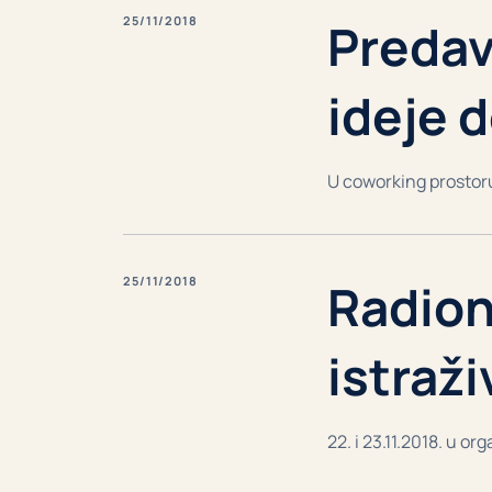
25/11/2018
Predav
ideje 
U coworking prostoru
25/11/2018
Radion
istraž
22. i 23.11.2018. u o