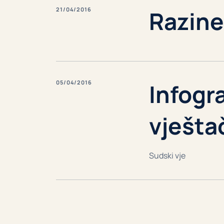
21/04/2016
Razine
05/04/2016
Infogra
vješta
Sudski vje